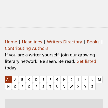
Home
|
Headlines
|
Writers Directory
|
Books
|
Contributing Authors
If you are a writer yourself, join our growing
literary network. Be seen. Be read.
Get listed
today!
All
A
B
C
D
E
F
G
H
I
J
K
L
M
N
O
P
Q
R
S
T
U
V
W
X
Y
Z